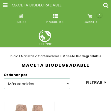
MACETA BIODEGRADABLE
0
INICIO
PRODUCTOS
CARRITO
Inicio
>
Macetas o Contenedores
>
Maceta Biodegradable
MACETA BIODEGRADABLE
Ordenar por
FILTRAR